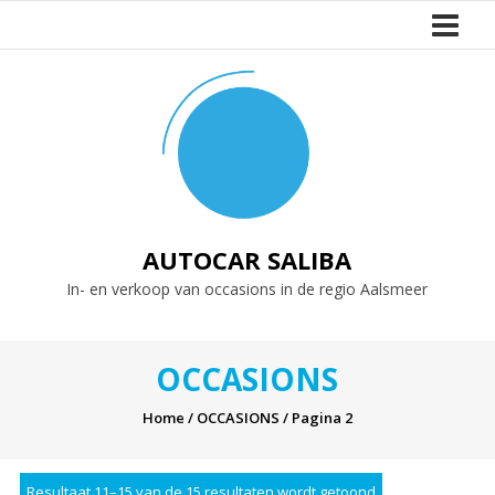
Naar
de
inhoud
springen
AUTOCAR SALIBA
In- en verkoop van occasions in de regio Aalsmeer
OCCASIONS
Home
/
OCCASIONS
/ Pagina 2
Resultaat 11–15 van de 15 resultaten wordt getoond