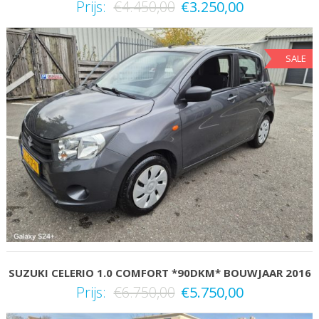
Prijs:
€
4.450,00
€
3.250,00
SALE
SUZUKI CELERIO 1.0 COMFORT *90DKM* BOUWJAAR 2016
Prijs:
€
6.750,00
€
5.750,00