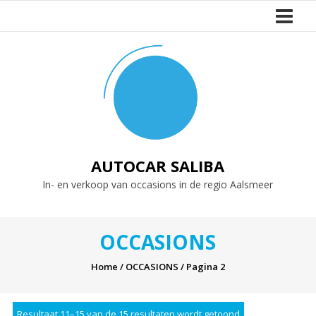
Naar
de
inhoud
springen
AUTOCAR SALIBA
In- en verkoop van occasions in de regio Aalsmeer
OCCASIONS
Home
/
OCCASIONS
/ Pagina 2
Resultaat 11–15 van de 15 resultaten wordt getoond