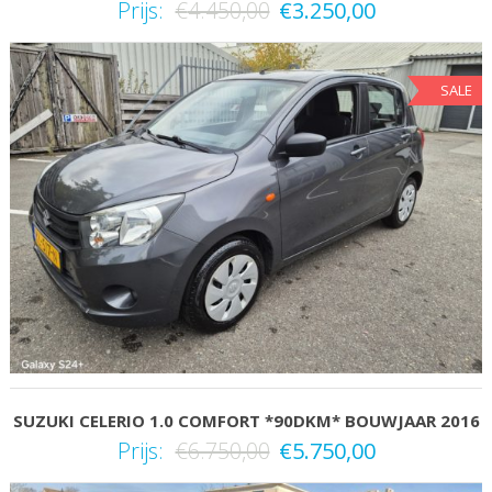
Prijs:
€
4.450,00
€
3.250,00
SALE
SUZUKI CELERIO 1.0 COMFORT *90DKM* BOUWJAAR 2016
Prijs:
€
6.750,00
€
5.750,00