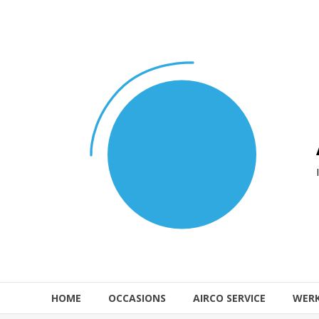
Naar
de
inhoud
springen
HOME
OCCASIONS
AIRCO SERVICE
WER