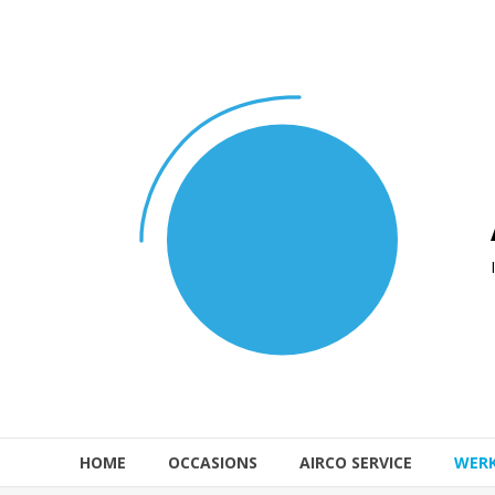
Naar
de
inhoud
springen
HOME
OCCASIONS
AIRCO SERVICE
WER