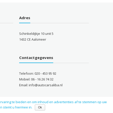
Adres
Schinkeldijkje 10 unit 5
1432 CE Aalsmeer
Contactgegevens
Telefoon: 020 - 453 95 92
Mobiel: 06 - 16 26 74 32
Email: info@autocarsaliba.nl
servaring te bieden en om inhoud en advertenties af te stemmen op uw
n stemt u hiermee in.
Ok