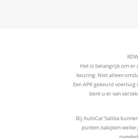
APK, On
RDW 
Het is belangrijk om er 
keuring. Niet alleen omda
Een APK gekeurd voertuig st
bent u er van verzek
Bij AutoCar Saliba kunnen
punten nakijken welke 
nagekek