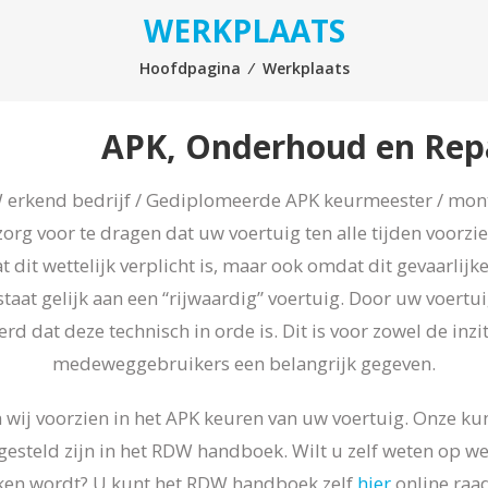
WERKPLAATS
Hoofdpagina
⁄
Werkplaats
derhoud en Repar
erkend bedrijf / Gediplomeerde APK keurmeester / mon
zorg voor te dragen dat uw voertuig ten alle tijden voorzi
t dit wettelijk verplicht is, maar ook omdat dit gevaarlijk
aat gelijk aan een “rijwaardig” voertuig. Door uw voertui
erd dat deze technisch in orde is. Dit is voor zowel de in
medeweggebruikers een belangrijk gegeven.
 wij voorzien in het APK keuren van uw voertuig. Onze ku
gesteld zijn in het RDW handboek. Wilt u zelf weten op w
en wordt? U kunt het RDW handboek zelf
hier
online raa