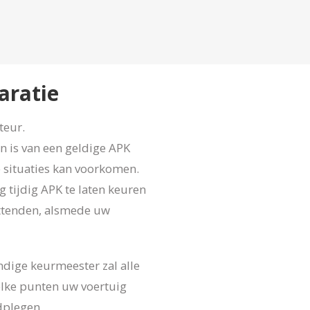
atie
teur.
en is van een geldige APK
e situaties kan voorkomen.
g tijdig APK te laten keuren
zittenden, alsmede uw
ndige keurmeester zal alle
elke punten uw voertuig
dplegen.