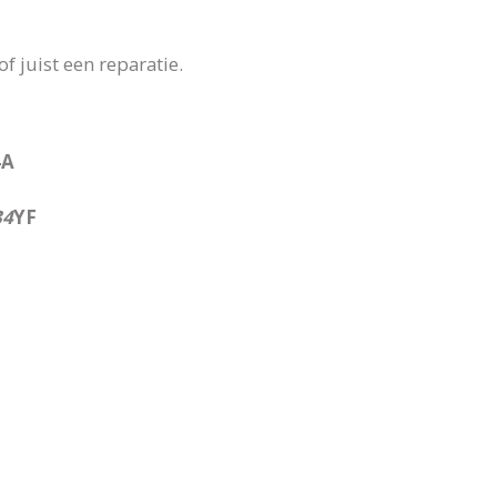
 juist een reparatie.
4A
34
YF