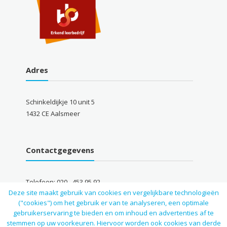
Adres
Schinkeldijkje 10 unit 5
1432 CE Aalsmeer
Contactgegevens
Telefoon: 020 - 453 95 92
Deze site maakt gebruik van cookies en vergelijkbare technologieën
Mobiel: 06 - 16 26 74 32
("cookies") om het gebruik er van te analyseren, een optimale
Email: info@autocarsaliba.nl
gebruikerservaring te bieden en om inhoud en advertenties af te
stemmen op uw voorkeuren. Hiervoor worden ook cookies van derde