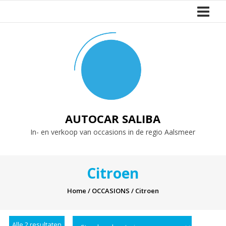
Naar
de
inhoud
springen
AUTOCAR SALIBA
In- en verkoop van occasions in de regio Aalsmeer
Citroen
Home
/
OCCASIONS
/ Citroen
Alle 2 resultaten