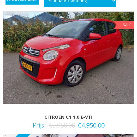
SALE
CITROEN C1 1.0 E-VTI
Prijs:
€
5.950,00
€
4.950,00