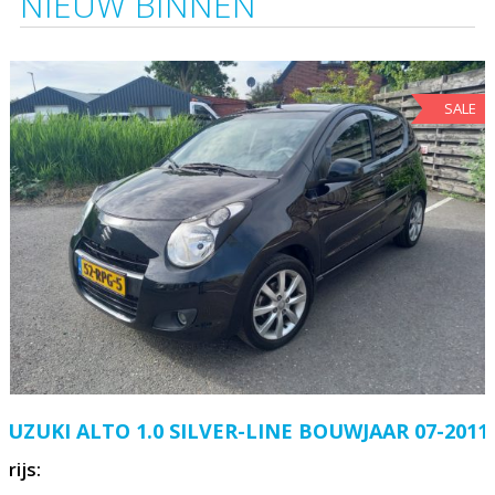
NIEUW BINNEN
SALE
SUZUKI ALTO 1.0 SILVER-LINE BOUWJAAR 07-2011
Prijs: