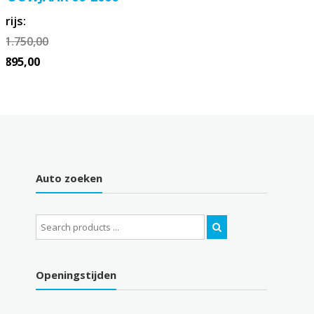
Prijs:
€
1.750,00
€
895,00
Auto zoeken
Search
for:
Openingstijden