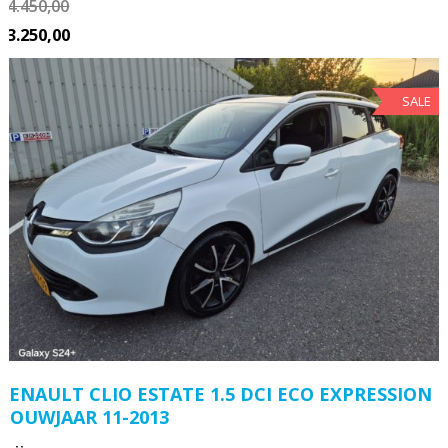
€
4.450,00
€
3.250,00
SALE
RENAULT CLIO ESTATE 1.5 DCI ECO EXPRESSION
BOUWJAAR 11-2013